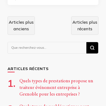
Navigation
Articles plus
Articles plus
des
anciens
récents
articles
Vous
recherchiez
quelque
chose ?
ARTICLES RÉCENTS
Quels types de prestations propose un
traiteur événement entreprise à
Grenoble pour les entreprises ?