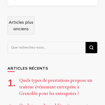
Navigation
Articles plus
des
anciens
articles
Vous
recherchiez
quelque
chose ?
ARTICLES RÉCENTS
Quels types de prestations propose un
traiteur événement entreprise à
Grenoble pour les entreprises ?