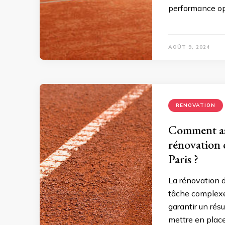
performance op
AOÛT 9, 2024
RENOVATION
Comment assu
rénovation d
Paris ?
La rénovation d
tâche complexe 
garantir un résu
mettre en place