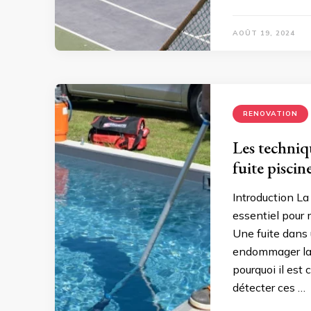
AOÛT 19, 2024
RENOVATION
Les techniqu
fuite piscin
Introduction La
essentiel pour 
Une fuite dans 
endommager la s
pourquoi il est 
détecter ces …