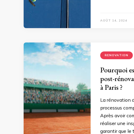
AOÛT 14, 2024
RENOVATION
Pourquoi est
post-rénova
à Paris ?
La rénovation d
processus compl
Après avoir com
réaliser une in
garantir que le