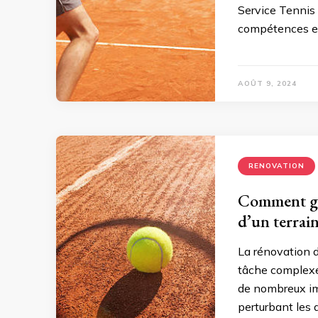
Service Tennis 
compétences ess
AOÛT 9, 2024
RENOVATION
Comment gér
d’un terrain
La rénovation d
tâche complexe 
de nombreux im
perturbant les d