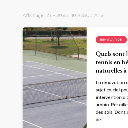
Affichage : 21 - 30 sur 40 RÉSULTATS
RENOVATION
Quels sont l
tennis en bé
naturelles à 
La rénovation d
sujet crucial po
intervention a 
urbain. Par aill
des sols. Dans 
de …