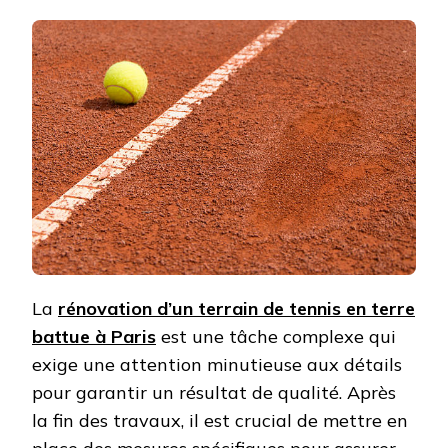
ASSURER
LA
QUALITÉ
DU
TRAVAIL
APRÈS
LA
RÉNOVATIO
D’UN
TERRAIN
DE
TENNIS
EN
TERRE
BATTUE
À
PARIS
La
rénovation d’un terrain de tennis en terre
?
battue à Paris
est une tâche complexe qui
exige une attention minutieuse aux détails
pour garantir un résultat de qualité. Après
la fin des travaux, il est crucial de mettre en