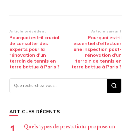
Navigation
Article précédent
Article suivant
Pourquoi est-il crucial
Pourquoi est-il
d’article
de consulter des
essentiel d’effectuer
experts pour la
une inspection post-
rénovation d’un
rénovation d’un
terrain de tennis en
terrain de tennis en
terre battue à Paris ?
terre battue à Paris ?
Vous
recherchiez
quelque
chose ?
ARTICLES RÉCENTS
Quels types de prestations propose un