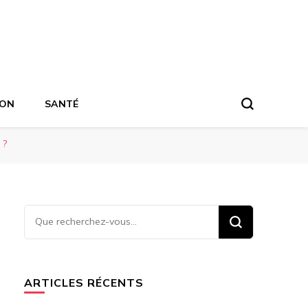
ION
SANTÉ
 ?
Vous
recherchiez
quelque
chose ?
ARTICLES RÉCENTS