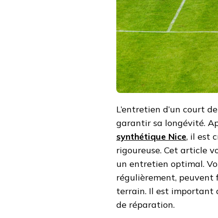
LA
CONSTRUCTION
COURT
DE
TENNIS
EN
GAZON
SYNTHÉTIQUE
NICE
?
L’entretien d’un court d
garantir sa longévité. A
synthétique Nice
, il es
rigoureuse. Cet article v
un entretien optimal. Vo
régulièrement, peuvent f
terrain. Il est important
de réparation.