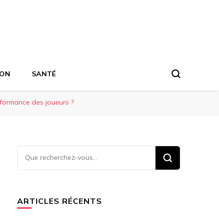
ION
SANTÉ
rformance des joueurs ?
Vous
recherchiez
quelque
chose ?
ARTICLES RÉCENTS