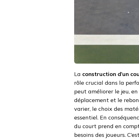
DE
TENNIS
EN
BÉTON
POREUX
À
CANNES
INFLUENCE-
T-
ELLE
LA
PERFORMANCE
DES
La
construction d’un co
JOUEURS
?
rôle crucial dans la perf
peut améliorer le jeu, e
déplacement et le rebond
varier, le choix des mat
essentiel. En conséquenc
du court prend en compte
besoins des joueurs. C’e