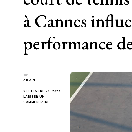
à Cannes influen
performance de
par
ADMIN
SEPTEMBRE 20, 2024
LAISSER UN
SUR
COMMENTAIRE
COMMENT
LA
CONSTRUCTION
D’UN
COURT