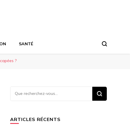
ION
SANTÉ
icapées ?
Vous
recherchiez
quelque
chose ?
ARTICLES RÉCENTS