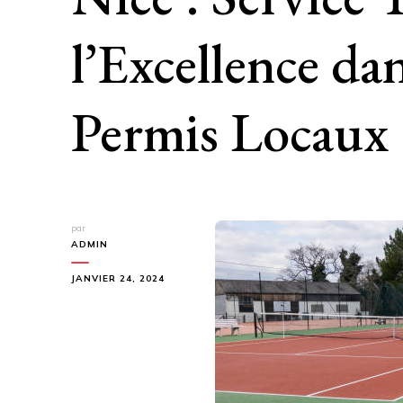
l’Excellence da
Permis Locaux
par
ADMIN
JANVIER 24, 2024