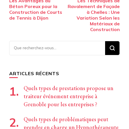
Les Avantages du
Les Techniques de
d’article
Béton Poreux pour la
Ravalement de Façade
Construction de Courts
à Chelles : Une
de Tennis à Dijon
Variation Selon les
Matériaux de
Construction
Vous
recherchiez
quelque
chose ?
ARTICLES RÉCENTS
Quels types de prestations propose un
traiteur événement entreprise à
Grenoble pour les entreprises ?
Quels types de problématiques peut
prendre en charge un Hypnothérapeute