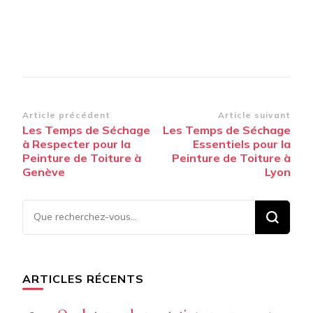
Navigation
Article précédent
Article suivant
Les Temps de Séchage
Les Temps de Séchage
d’article
à Respecter pour la
Essentiels pour la
Peinture de Toiture à
Peinture de Toiture à
Genève
Lyon
Vous
recherchiez
quelque
chose ?
ARTICLES RÉCENTS