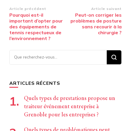
Navigation
Article précédent
Article suivant
Pourquoi est-il
Peut-on corriger les
d’article
important d’opter pour
problèmes de posture
des équipements de
sans recourir à la
tennis respectueux de
chirurgie ?
l’environnement ?
Vous
recherchiez
quelque
chose ?
ARTICLES RÉCENTS
Quels types de prestations propose un
traiteur événement entreprise à
Grenoble pour les entreprises ?
Quels types de problématiques peut