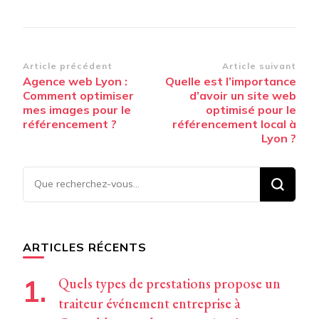
Navigation
Article précédent
Article suivant
Agence web Lyon :
Quelle est l’importance
d’article
Comment optimiser
d’avoir un site web
mes images pour le
optimisé pour le
référencement ?
référencement local à
Lyon ?
Vous
recherchiez
quelque
chose ?
ARTICLES RÉCENTS
Quels types de prestations propose un
traiteur événement entreprise à