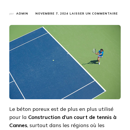
SUR
par
ADMIN
NOVEMBRE 7, 2024
LAISSER UN COMMENTAIRE
POURQ
LE
BÉTON
POREU
EST-
IL
IDÉAL
POUR
LES
CLIMA
HUMID
DANS
LA
CONST
D’UN
COURT
DE
TENNI
Le béton poreux est de plus en plus utilisé
À
pour la
Construction d’un court de tennis à
CANNE
?
Cannes
, surtout dans les régions où les