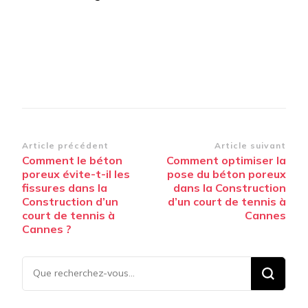
Navigation
Article précédent
Article suivant
Comment le béton
Comment optimiser la
d’article
poreux évite-t-il les
pose du béton poreux
fissures dans la
dans la Construction
Construction d’un
d’un court de tennis à
court de tennis à
Cannes
Cannes ?
Vous
recherchiez
quelque