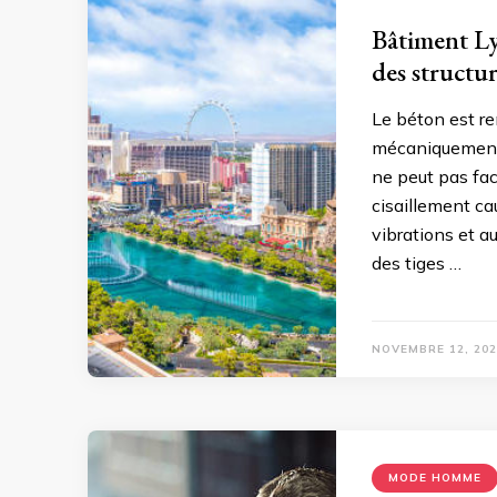
Bâtiment Ly
des structu
Le béton est re
mécaniquement 
ne peut pas fac
cisaillement ca
vibrations et au
des tiges …
NOVEMBRE 12, 202
MODE HOMME