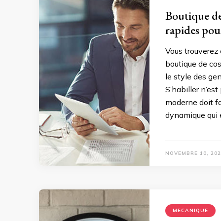
Boutique de
rapides pou
Vous trouverez 
boutique de cos
le style des ge
S’habiller n’es
moderne doit fa
dynamique qui e
NOVEMBRE 10, 202
MECANIQUE