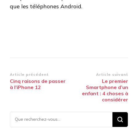
que les téléphones Android.
Navigation
Article précédent
Article suivant
Cinq raisons de passer
Le premier
d’article
à l’iPhone 12
Smartphone d’un
enfant : 4 choses à
considérer
Vous
recherchiez
quelque