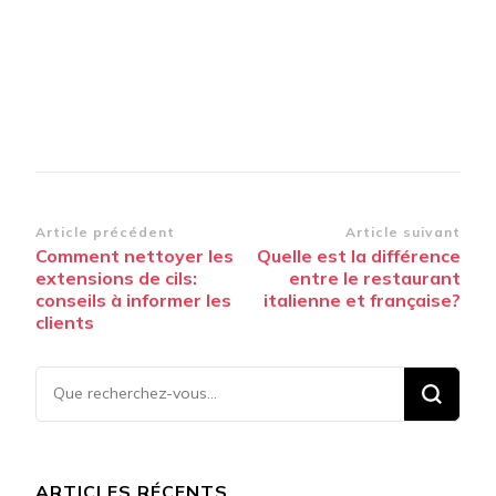
Navigation
Article précédent
Article suivant
Comment nettoyer les
Quelle est la différence
d’article
extensions de cils:
entre le restaurant
conseils à informer les
italienne et française?
clients
Vous
recherchiez
quelque
chose ?
ARTICLES RÉCENTS