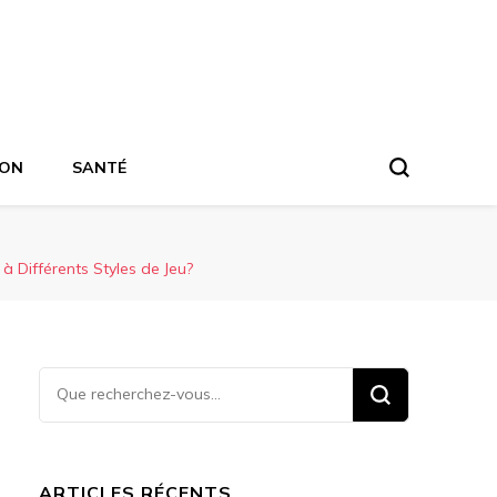
ION
SANTÉ
 Différents Styles de Jeu?
Vous
recherchiez
quelque
chose ?
ARTICLES RÉCENTS