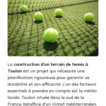
INFLUE
T-
ELLE
LA
CONST
D’UN
TERRA
DE
TENNI
À
TOULO
?
La
construction d’un terrain de tennis à
Toulon
est un projet qui nécessite une
planification rigoureuse pour garantir sa
durabilité et son efficacité. L’un des facteurs
essentiels à prendre en compte est la météo
locale. Toulon, située dans le sud de la
France, bénéficie d’un climat méditerranéen,