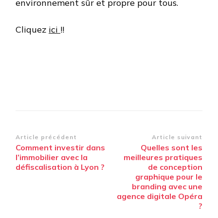
environnement sûr et propre pour tous.
Cliquez
ici
!!
Navigation
Article précédent
Article suivant
Comment investir dans
Quelles sont les
d’article
l’immobilier avec la
meilleures pratiques
défiscalisation à Lyon ?
de conception
graphique pour le
branding avec une
agence digitale Opéra
?