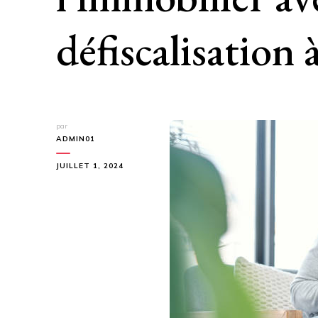
défiscalisation 
par
ADMIN01
JUILLET 1, 2024