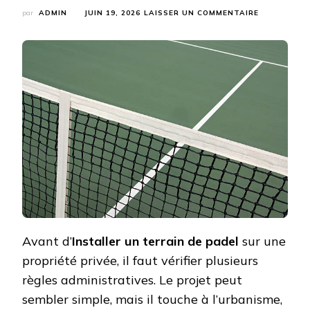
SUR
par
ADMIN
JUIN 19, 2026
LAISSER UN COMMENTAIRE
QUELLES
AUTORISAT
ADMINISTR
FAUT-
IL
OBTENIR
AVANT
D’INSTALLE
UN
TERRAIN
DE
PADEL
SUR
UNE
PROPRIÉTÉ
PRIVÉE
?
Avant d’
Installer un terrain de padel
sur une
propriété privée, il faut vérifier plusieurs
règles administratives. Le projet peut
sembler simple, mais il touche à l’urbanisme,