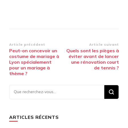
Navigation
Article précédent
Article suivant
Peut-on concevoir un
Quels sont les pièges à
d’article
costume de mariage à
éviter avant de lancer
Lyon spécialement
une rénovation court
pour un mariage à
de tennis ?
thème ?
Vous
recherchiez
quelque
chose ?
ARTICLES RÉCENTS