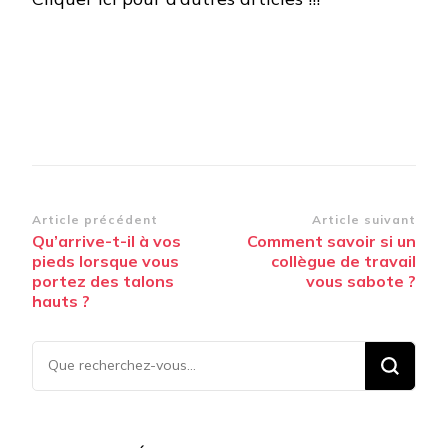
Navigation
Article précédent
Article suivant
Qu’arrive-t-il à vos
Comment savoir si un
d’article
pieds lorsque vous
collègue de travail
portez des talons
vous sabote ?
hauts ?
Vous
recherchiez
quelque
chose ?