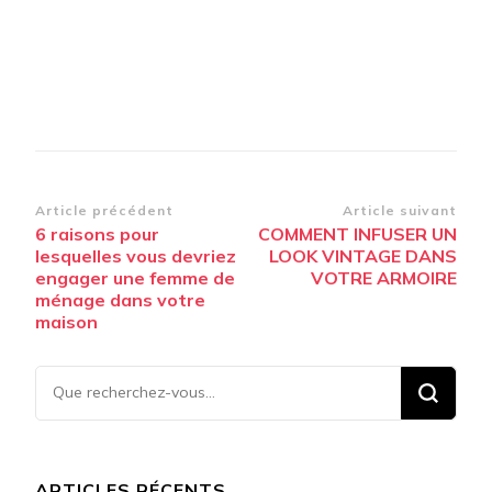
Navigation
Article précédent
Article suivant
6 raisons pour
COMMENT INFUSER UN
d’article
lesquelles vous devriez
LOOK VINTAGE DANS
engager une femme de
VOTRE ARMOIRE
ménage dans votre
maison
Vous
recherchiez
quelque
chose ?
ARTICLES RÉCENTS