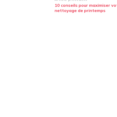
Navigation
10 conseils pour maximiser vo
d’article
nettoyage de printemps