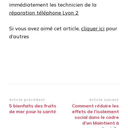
immédiatement les technicien de la
réparation téléphone Lyon 2
Si vous avez aimé cet article,
cliquer ici
pour
d’autres
Navigation
Article précédent
Article suivant
5 bienfaits des fruits
Comment réduire les
d’article
de mer pour la santé
effets de l’isolement
social dans le cadre
d’un Maintient à