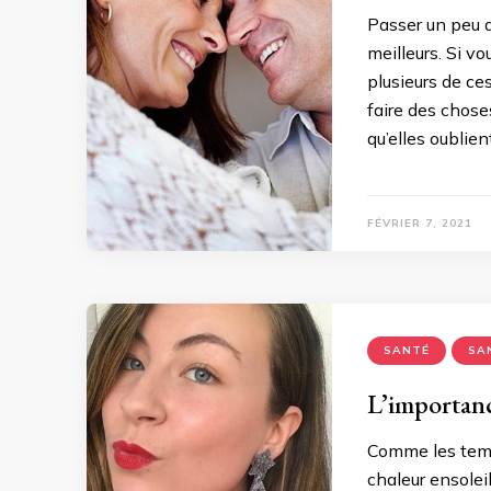
Passer un peu 
meilleurs. Si v
plusieurs de ce
faire des choses
qu’elles oublie
FÉVRIER 7, 2021
SANTÉ
SA
L’importance
Comme les temp
chaleur ensoleil