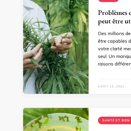
Problèmes d
peut être ut
Des millions d
être capables d
votre clarté men
seul. Un manque
raisons différe
AOÛT 11, 2021
SANTÉ ET BIEN