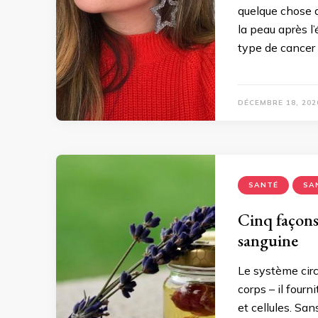
quelque chose a
la peau après l’
type de cancer
DÉCEMBRE 18, 202
SANTÉ
SA
Cinq façons
sanguine
Le système circu
corps – il four
et cellules. San